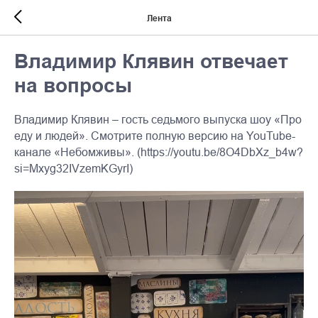
Лента
Владимир Клявин отвечает
на вопросы
Владимир Клявин – гость седьмого выпуска шоу «Про
еду и людей». Смотрите полную версию на YouTube-
канале «Небомживы». (https://youtu.be/8O4DbXz_b4w?
si=Mxyg32IVzemKGyrI)